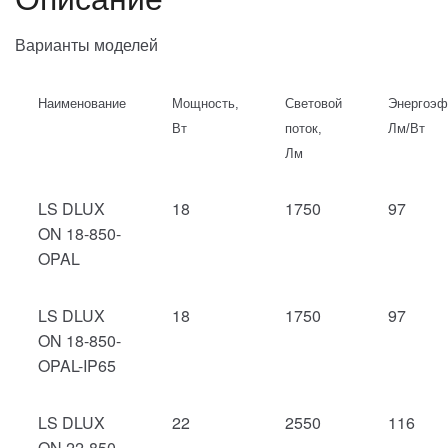
Варианты моделей
Наименование
Мощность,
Световой
Энергоэф
Вт
поток,
Лм/Вт
Лм
LS DLUX
18
1750
97
ON 18-850-
OPAL
LS DLUX
18
1750
97
ON 18-850-
OPAL-IP65
LS DLUX
22
2550
116
ON 22-850-