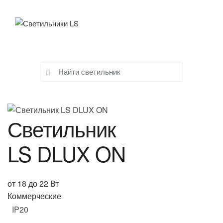
Skip
Skip
to
to
navigation
content
0
Search
for:
Светильник
LS DLUX ON
от 18 до 22 Вт
Коммерческие
IP20