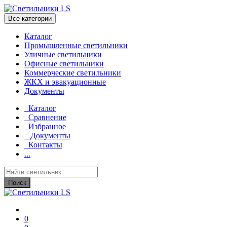
Skip
Skip
to
to
Все категории
navigation
content
Каталог
Промышленные светильники
Уличные светильники
Офисные светильники
Коммерческие светильники
ЖКХ и эвакуационные
Документы
Каталог
Сравнение
Избранное
Документы
Контакты
...
Search
for:
Поиск
0