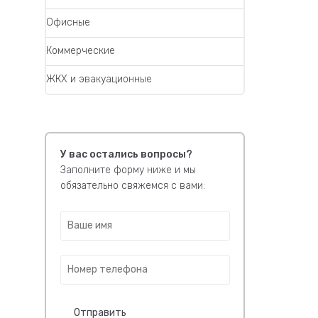
Офисные
Коммерческие
ЖКХ и эвакуационные
У вас остались вопросы?
Заполните форму ниже и мы
обязательно свяжемся с вами:
В
а
ш
Н
е
о
и
м
м
е
я
Отправить