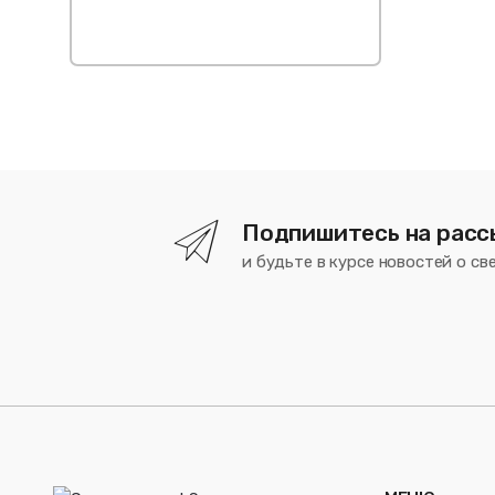
р
т
е
л
е
ф
о
н
а
Подпишитесь на расс
и будьте в курсе новостей о св